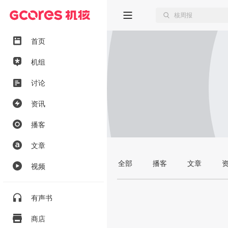
首页
机组
讨论
资讯
播客
文章
全部
播客
文章
视频
有声书
商店