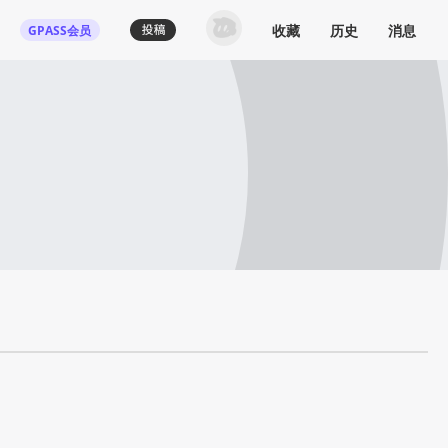
收藏
历史
消息
GPASS会员