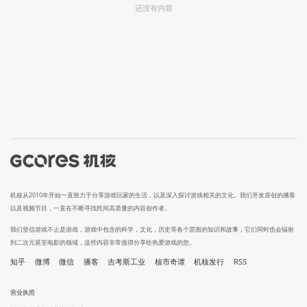
还没有内容
机核从2010年开始一直致力于分享游戏玩家的生活，以及深入探讨游戏相关的文化。我们开发原创的播客
以及视频节目，一直在不断寻找民间高质量的内容创作者。
我们坚信游戏不止是游戏，游戏中包含的科学，文化，历史等各个层面的知识和故事，它们同时也会辐射
到二次元甚至电影的领域，这些内容非常值得分享给热爱游戏的您。
知乎
微博
微信
播客
吉考斯工业
核市奇谭
机核发行
RSS
营业执照