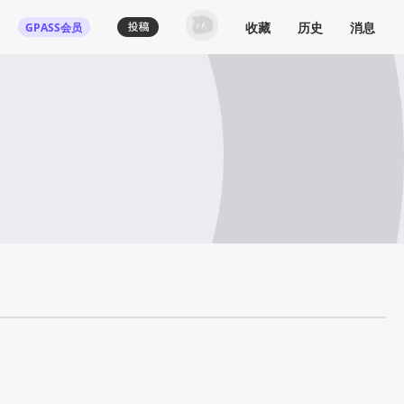
收藏
历史
消息
GPASS会员