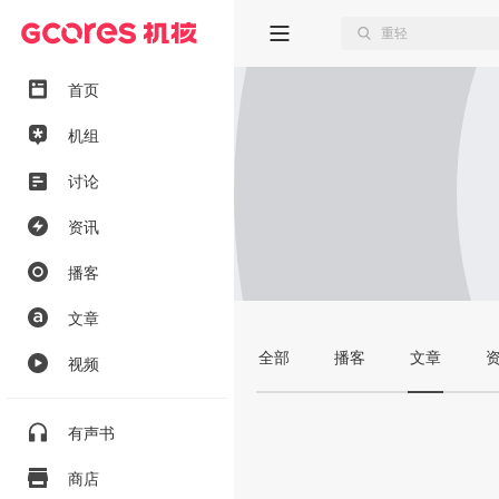
首页
机组
讨论
资讯
播客
文章
全部
播客
文章
视频
有声书
商店