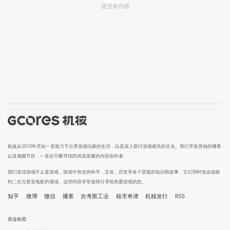
还没有内容
机核从2010年开始一直致力于分享游戏玩家的生活，以及深入探讨游戏相关的文化。我们开发原创的播客
以及视频节目，一直在不断寻找民间高质量的内容创作者。
我们坚信游戏不止是游戏，游戏中包含的科学，文化，历史等各个层面的知识和故事，它们同时也会辐射
到二次元甚至电影的领域，这些内容非常值得分享给热爱游戏的您。
知乎
微博
微信
播客
吉考斯工业
核市奇谭
机核发行
RSS
营业执照