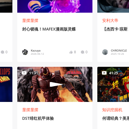
显摆显摆
安利大帝
封心锁魂！MAFEX漫画版灵蝶
【杰西卡·琼斯 剪
Kazuya
CHRONICLE
0
8
0
2026-06-12
2025-10-26
11:31
41:25
显摆显摆
知识挖掘机
DST绯红机甲体验
何谓经典？美系