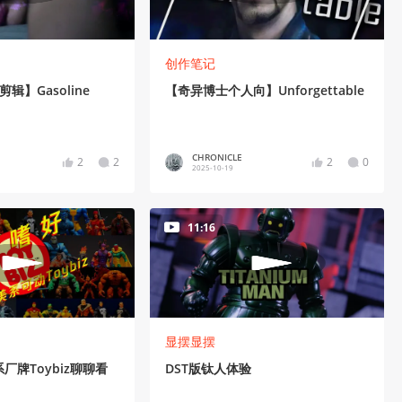
创作笔记
辑】Gasoline
【奇异博士个人向】Unforgettable
CHRONICLE
2
2
2
0
2025-10-19
11:16
显摆显摆
厂牌Toybiz聊聊看
DST版钛人体验