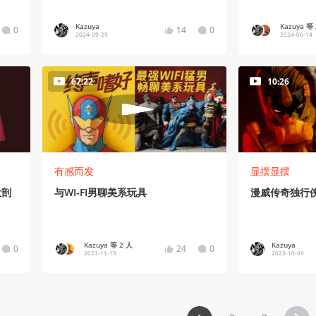
Kazuya
Kazuya 等
0
14
0
2024-09-29
2024-06-14
67:22
10:26
有感而发
显摆显摆
大剖
与WI-FI男聊美系玩具
漫威传奇独行
Kazuya 等 2 人
Kazuya
0
24
0
2023-11-13
2023-10-09