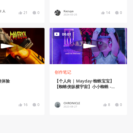
 2 人
Kazuya
21
0
14
0
2024-03-25
00:01
创作笔记
侠体验
【个人向 | Mayday·蜘蛛宝宝】
【蜘蛛侠纵横宇宙】小小蜘蛛 -
CHRONICLE-
CHRONICLE
16
0
8
0
2023-08-27