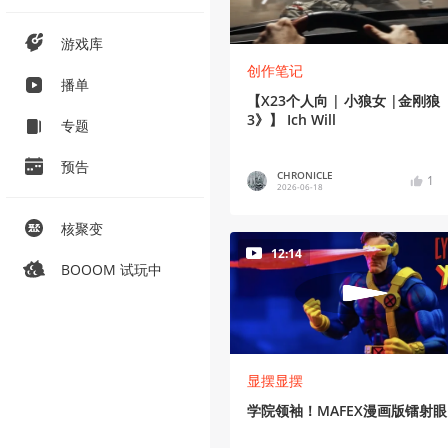
游戏库
创作笔记
播单
【X23个人向 | 小狼女 |金刚狼
3》】 Ich Will
专题
预告
CHRONICLE
1
2026-06-18
核聚变
12:14
BOOOM 试玩中
显摆显摆
学院领袖！MAFEX漫画版镭射眼