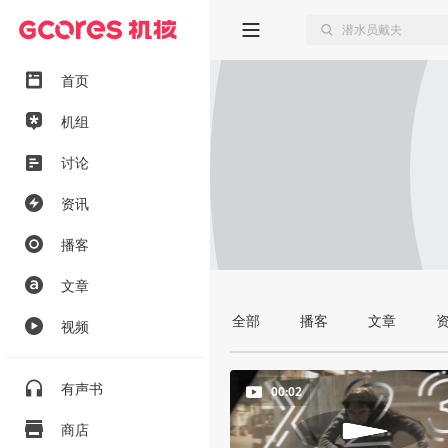
首页
机组
讨论
资讯
播客
文章
全部
播客
文章
视频
有声书
00:02
商店