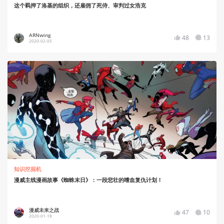
这个羁押了洛基的组织，还雇佣了死侍、审判过女浩克
ARNwing
48
13
2020-02-05
知识挖掘机
漫威主线漫画故事《蜘蛛末日》：一段悲壮的嗜血复仇计划！
漫威未来之战
47
10
2020-01-18