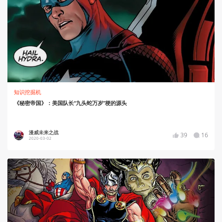
知识挖掘机
《秘密帝国》：美国队长“九头蛇万岁”梗的源头
漫威未来之战
39
16
2020-03-02