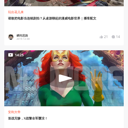
玩出花儿来
谁敢把电影当连续剧拍？从桌游聊起的漫威电影世界 | 播客配文
瞬间思路
21
14
2019-12-08
14:25
安利大帝
首战无惨，X战警全军覆没！