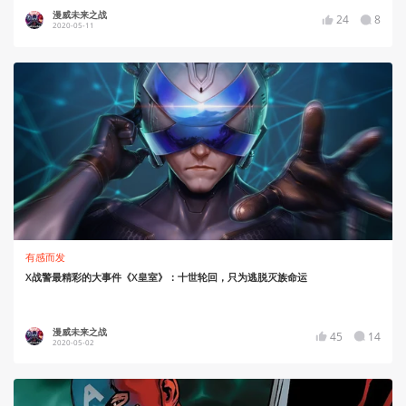
漫威未来之战
24
8
2020-05-11
有感而发
X战警最精彩的大事件《X皇室》：十世轮回，只为逃脱灭族命运
漫威未来之战
45
14
2020-05-02