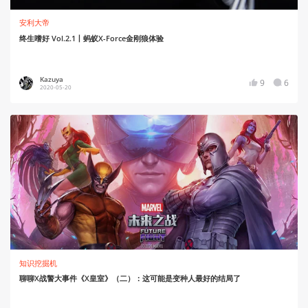
安利大帝
终生嗜好 Vol.2.1丨蚂蚁X-Force金刚狼体验
Kazuya
9
6
2020-05-20
知识挖掘机
聊聊X战警大事件《X皇室》（二）：这可能是变种人最好的结局了