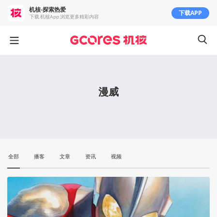
机核-探索热爱
下载APP
下载 机核App 浏览更多精彩内容
漫威
全部
播客
文章
资讯
视频