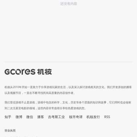
还没有内容
机核从2010年开始一直致力于分享游戏玩家的生活，以及深入探讨游戏相关的文化。我们开发原创的播客
以及视频节目，一直在不断寻找民间高质量的内容创作者。
我们坚信游戏不止是游戏，游戏中包含的科学，文化，历史等各个层面的知识和故事，它们同时也会辐射
到二次元甚至电影的领域，这些内容非常值得分享给热爱游戏的您。
知乎
微博
微信
播客
吉考斯工业
核市奇谭
机核发行
RSS
营业执照