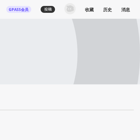
收藏
历史
消息
GPASS会员