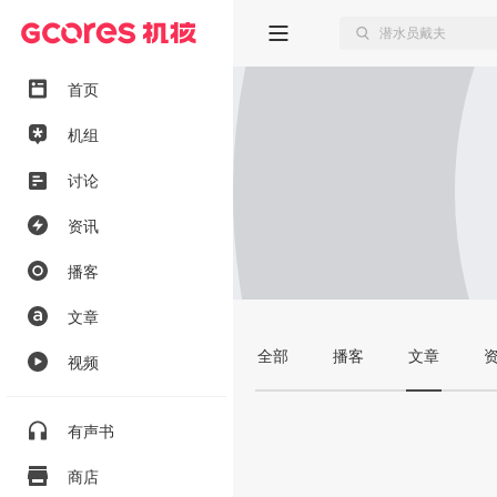
首页
机组
讨论
资讯
播客
文章
全部
播客
文章
视频
有声书
商店