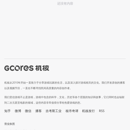
还没有内容
机核从2010年开始一直致力于分享游戏玩家的生活，以及深入探讨游戏相关的文化。我们开发原创的播客
以及视频节目，一直在不断寻找民间高质量的内容创作者。
我们坚信游戏不止是游戏，游戏中包含的科学，文化，历史等各个层面的知识和故事，它们同时也会辐射
到二次元甚至电影的领域，这些内容非常值得分享给热爱游戏的您。
知乎
微博
微信
播客
吉考斯工业
核市奇谭
机核发行
RSS
营业执照