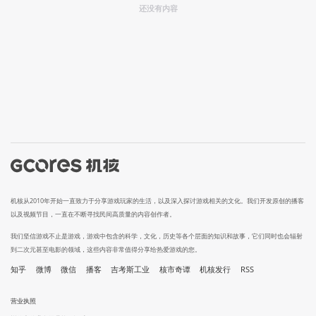
还没有内容
机核从2010年开始一直致力于分享游戏玩家的生活，以及深入探讨游戏相关的文化。我们开发原创的播客
以及视频节目，一直在不断寻找民间高质量的内容创作者。
我们坚信游戏不止是游戏，游戏中包含的科学，文化，历史等各个层面的知识和故事，它们同时也会辐射
到二次元甚至电影的领域，这些内容非常值得分享给热爱游戏的您。
知乎
微博
微信
播客
吉考斯工业
核市奇谭
机核发行
RSS
营业执照