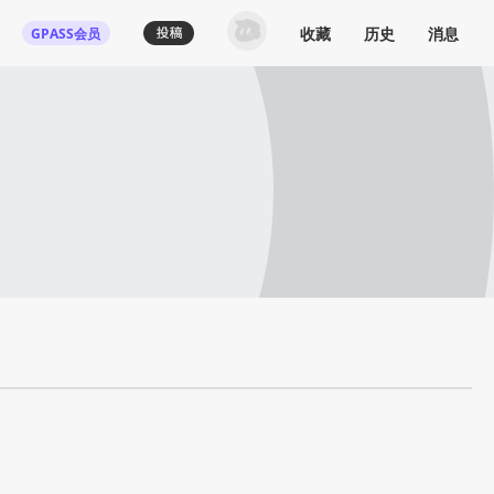
收藏
历史
消息
GPASS会员