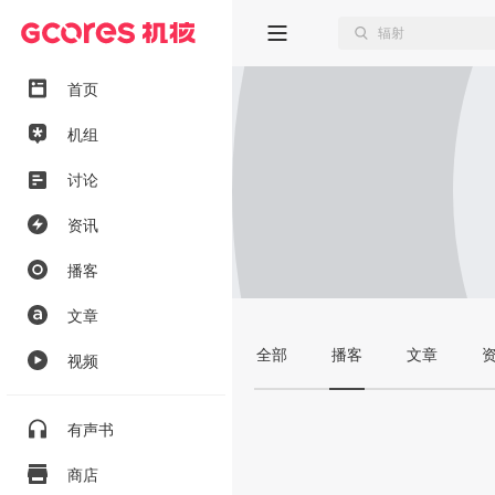
首页
机组
讨论
资讯
播客
文章
全部
播客
文章
视频
有声书
商店