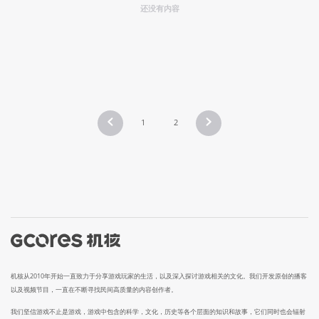
还没有内容
1
2
机核从2010年开始一直致力于分享游戏玩家的生活，以及深入探讨游戏相关的文化。我们开发原创的播客
以及视频节目，一直在不断寻找民间高质量的内容创作者。
我们坚信游戏不止是游戏，游戏中包含的科学，文化，历史等各个层面的知识和故事，它们同时也会辐射