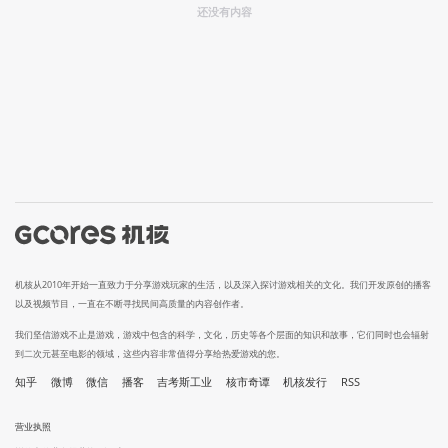
还没有内容
机核从2010年开始一直致力于分享游戏玩家的生活，以及深入探讨游戏相关的文化。我们开发原创的播客
以及视频节目，一直在不断寻找民间高质量的内容创作者。
我们坚信游戏不止是游戏，游戏中包含的科学，文化，历史等各个层面的知识和故事，它们同时也会辐射
到二次元甚至电影的领域，这些内容非常值得分享给热爱游戏的您。
知乎
微博
微信
播客
吉考斯工业
核市奇谭
机核发行
RSS
营业执照