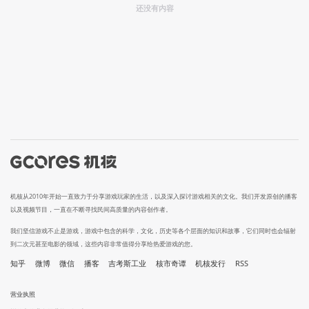
还没有内容
机核从2010年开始一直致力于分享游戏玩家的生活，以及深入探讨游戏相关的文化。我们开发原创的播客
以及视频节目，一直在不断寻找民间高质量的内容创作者。
我们坚信游戏不止是游戏，游戏中包含的科学，文化，历史等各个层面的知识和故事，它们同时也会辐射
到二次元甚至电影的领域，这些内容非常值得分享给热爱游戏的您。
知乎
微博
微信
播客
吉考斯工业
核市奇谭
机核发行
RSS
营业执照