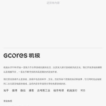
还没有内容
机核从2010年开始一直致力于分享游戏玩家的生活，以及深入探讨游戏相关的文化。我们开发原创的播客
以及视频节目，一直在不断寻找民间高质量的内容创作者。
我们坚信游戏不止是游戏，游戏中包含的科学，文化，历史等各个层面的知识和故事，它们同时也会辐射
到二次元甚至电影的领域，这些内容非常值得分享给热爱游戏的您。
知乎
微博
微信
播客
吉考斯工业
核市奇谭
机核发行
RSS
营业执照