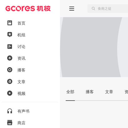
首页
机组
讨论
资讯
播客
文章
全部
播客
文章
视频
有声书
商店