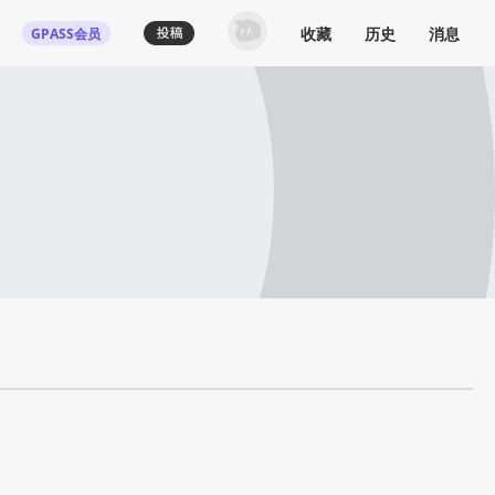
收藏
历史
消息
GPASS会员