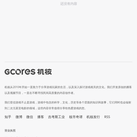
还没有内容
机核从2010年开始一直致力于分享游戏玩家的生活，以及深入探讨游戏相关的文化。我们开发原创的播客
以及视频节目，一直在不断寻找民间高质量的内容创作者。
我们坚信游戏不止是游戏，游戏中包含的科学，文化，历史等各个层面的知识和故事，它们同时也会辐射
到二次元甚至电影的领域，这些内容非常值得分享给热爱游戏的您。
知乎
微博
微信
播客
吉考斯工业
核市奇谭
机核发行
RSS
营业执照