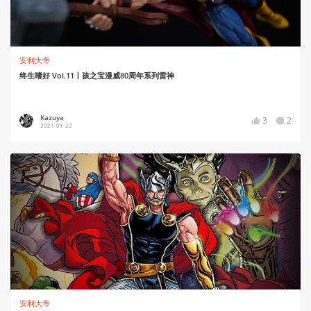
安利大帝
终生嗜好 Vol.11丨孩之宝漫威80周年系列雷神
Kazuya
3
2
2021-01-22
安利大帝