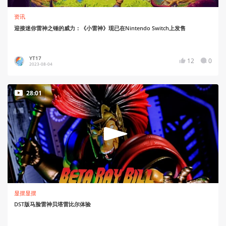
资讯
迎接迷你雷神之锤的威力：《小雷神》现已在Nintendo Switch上发售
YT17
12
0
2023-08-04
28:01
显摆显摆
DST版马脸雷神贝塔雷比尔体验