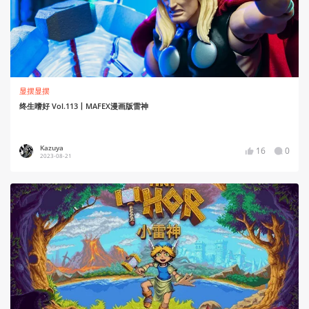
显摆显摆
终生嗜好 Vol.113丨MAFEX漫画版雷神
Kazuya
16
0
2023-08-21