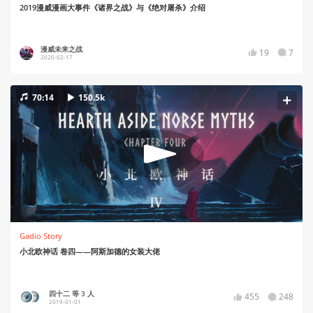
2019漫威漫画大事件《诸界之战》与《绝对屠杀》介绍
漫威未来之战
19
7
2020-02-17
70:14
150.5k
Gadio Story
小北欧神话 卷四——阿斯加德的女装大佬
四十二 等 3 人
455
248
2019-01-01