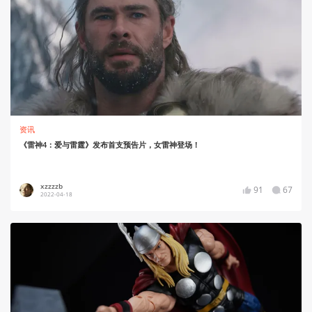
资讯
《雷神4：爱与雷霆》发布首支预告片，女雷神登场！
xzzzzb
91
67
2022-04-18