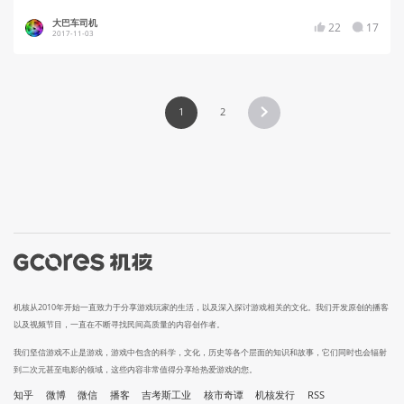
大巴车司机
22
17
2017-11-03
1
2
机核从2010年开始一直致力于分享游戏玩家的生活，以及深入探讨游戏相关的文化。我们开发原创的播客
以及视频节目，一直在不断寻找民间高质量的内容创作者。
我们坚信游戏不止是游戏，游戏中包含的科学，文化，历史等各个层面的知识和故事，它们同时也会辐射
到二次元甚至电影的领域，这些内容非常值得分享给热爱游戏的您。
知乎
微博
微信
播客
吉考斯工业
核市奇谭
机核发行
RSS