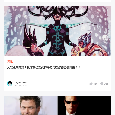
资讯
又双叒叕结婚！托尔的侄女死神海拉与巴尔德也要结婚了！
Nyarletho...
18
20
2018-07-19