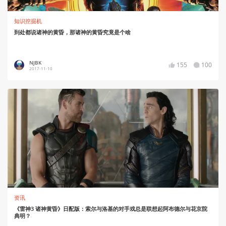
知识挖掘机
到处都说诸神的黄昏，那诸神的黄昏究竟是个啥
NJBK
155
100
2017-11-10
资讯
《雷神3 诸神黄昏》日配版：索尔与洛基的对手戏总是联想起阿布德尔与花京院
典明？