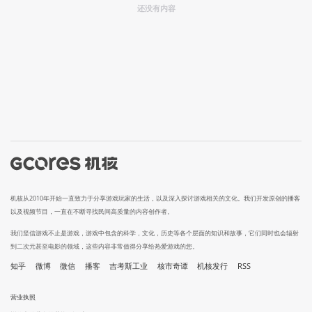
还没有内容
机核从2010年开始一直致力于分享游戏玩家的生活，以及深入探讨游戏相关的文化。我们开发原创的播客
以及视频节目，一直在不断寻找民间高质量的内容创作者。
我们坚信游戏不止是游戏，游戏中包含的科学，文化，历史等各个层面的知识和故事，它们同时也会辐射
到二次元甚至电影的领域，这些内容非常值得分享给热爱游戏的您。
知乎
微博
微信
播客
吉考斯工业
核市奇谭
机核发行
RSS
营业执照