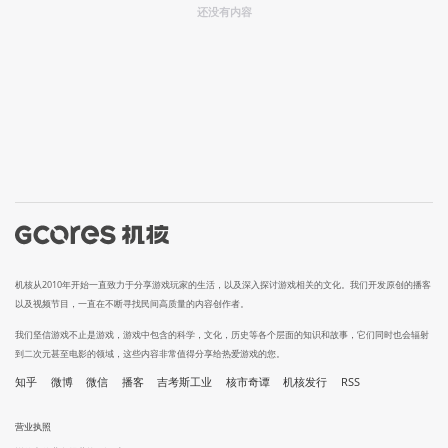
还没有内容
机核从2010年开始一直致力于分享游戏玩家的生活，以及深入探讨游戏相关的文化。我们开发原创的播客
以及视频节目，一直在不断寻找民间高质量的内容创作者。
我们坚信游戏不止是游戏，游戏中包含的科学，文化，历史等各个层面的知识和故事，它们同时也会辐射
到二次元甚至电影的领域，这些内容非常值得分享给热爱游戏的您。
知乎
微博
微信
播客
吉考斯工业
核市奇谭
机核发行
RSS
营业执照