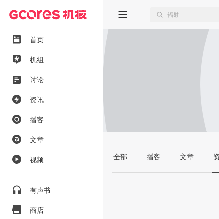
首页
机组
讨论
资讯
播客
文章
全部
播客
文章
视频
有声书
商店