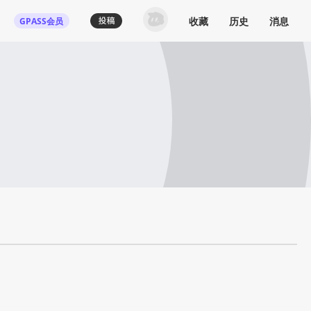
收藏
历史
消息
GPASS会员