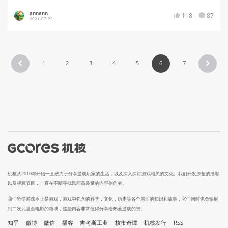
annann
118
87
2021-07-23
1
2
3
4
5
6
7
机核从2010年开始一直致力于分享游戏玩家的生活，以及深入探讨游戏相关的文化。我们开发原创的播客
以及视频节目，一直在不断寻找民间高质量的内容创作者。
我们坚信游戏不止是游戏，游戏中包含的科学，文化，历史等各个层面的知识和故事，它们同时也会辐射
到二次元甚至电影的领域，这些内容非常值得分享给热爱游戏的您。
知乎
微博
微信
播客
吉考斯工业
核市奇谭
机核发行
RSS