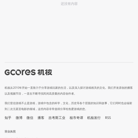
还没有内容
机核从2010年开始一直致力于分享游戏玩家的生活，以及深入探讨游戏相关的文化。我们开发原创的播客
以及视频节目，一直在不断寻找民间高质量的内容创作者。
我们坚信游戏不止是游戏，游戏中包含的科学，文化，历史等各个层面的知识和故事，它们同时也会辐射
到二次元甚至电影的领域，这些内容非常值得分享给热爱游戏的您。
知乎
微博
微信
播客
吉考斯工业
核市奇谭
机核发行
RSS
营业执照