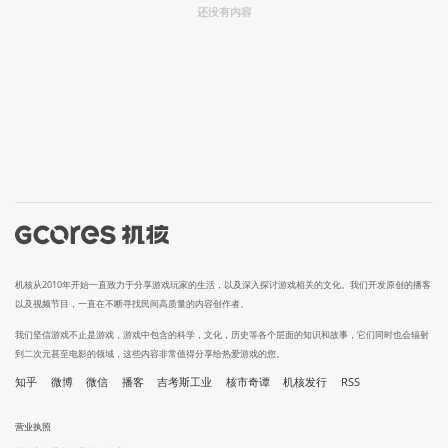
还没有内容
机核从2010年开始一直致力于分享游戏玩家的生活，以及深入探讨游戏相关的文化。我们开发原创的播客
以及视频节目，一直在不断寻找民间高质量的内容创作者。
我们坚信游戏不止是游戏，游戏中包含的科学，文化，历史等各个层面的知识和故事，它们同时也会辐射
到二次元甚至电影的领域，这些内容非常值得分享给热爱游戏的您。
知乎
微博
微信
播客
吉考斯工业
核市奇谭
机核发行
RSS
营业执照