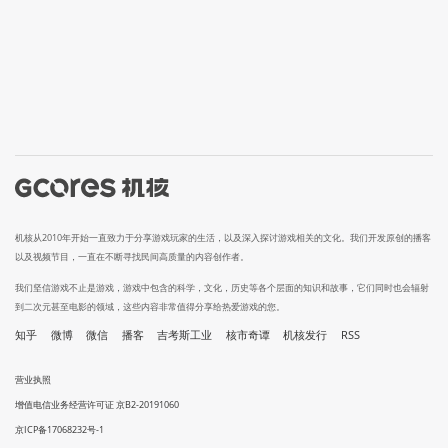
机核从2010年开始一直致力于分享游戏玩家的生活，以及深入探讨游戏相关的文化。我们开发原创的播客
以及视频节目，一直在不断寻找民间高质量的内容创作者。
我们坚信游戏不止是游戏，游戏中包含的科学，文化，历史等各个层面的知识和故事，它们同时也会辐射
到二次元甚至电影的领域，这些内容非常值得分享给热爱游戏的您。
知乎
微博
微信
播客
吉考斯工业
核市奇谭
机核发行
RSS
营业执照
增值电信业务经营许可证 京B2-20191060
京ICP备17068232号-1