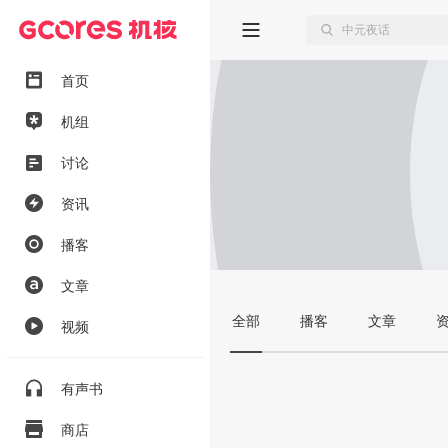
首页
机组
讨论
资讯
播客
文章
全部
播客
文章
视频
有声书
商店