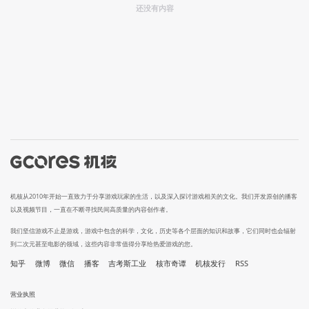
还没有内容
机核从2010年开始一直致力于分享游戏玩家的生活，以及深入探讨游戏相关的文化。我们开发原创的播客
以及视频节目，一直在不断寻找民间高质量的内容创作者。
我们坚信游戏不止是游戏，游戏中包含的科学，文化，历史等各个层面的知识和故事，它们同时也会辐射
到二次元甚至电影的领域，这些内容非常值得分享给热爱游戏的您。
知乎
微博
微信
播客
吉考斯工业
核市奇谭
机核发行
RSS
营业执照