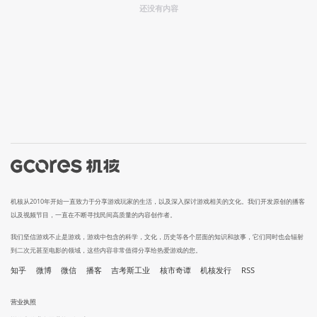
还没有内容
机核从2010年开始一直致力于分享游戏玩家的生活，以及深入探讨游戏相关的文化。我们开发原创的播客
以及视频节目，一直在不断寻找民间高质量的内容创作者。
我们坚信游戏不止是游戏，游戏中包含的科学，文化，历史等各个层面的知识和故事，它们同时也会辐射
到二次元甚至电影的领域，这些内容非常值得分享给热爱游戏的您。
知乎
微博
微信
播客
吉考斯工业
核市奇谭
机核发行
RSS
营业执照