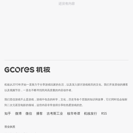
还没有内容
机核从2010年开始一直致力于分享游戏玩家的生活，以及深入探讨游戏相关的文化。我们开发原创的播客
以及视频节目，一直在不断寻找民间高质量的内容创作者。
我们坚信游戏不止是游戏，游戏中包含的科学，文化，历史等各个层面的知识和故事，它们同时也会辐射
到二次元甚至电影的领域，这些内容非常值得分享给热爱游戏的您。
知乎
微博
微信
播客
吉考斯工业
核市奇谭
机核发行
RSS
营业执照