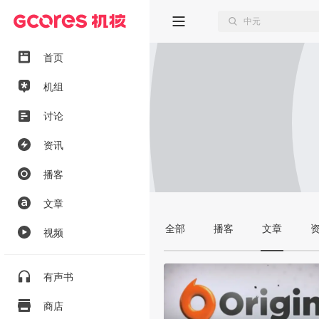
首页
机组
讨论
资讯
播客
文章
全部
播客
文章
视频
有声书
商店