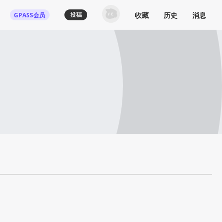
收藏
历史
消息
GPASS会员