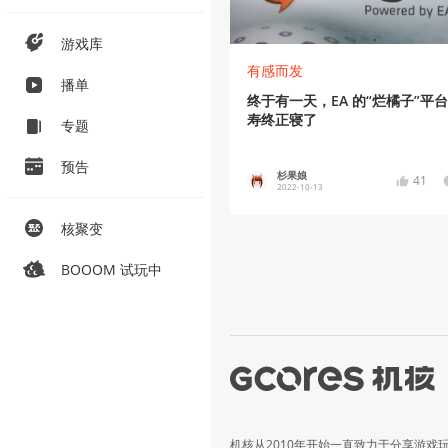
游戏库
有感而发
播单
终于有一天，EA 的“烂橘子”平
寿终正寝了
专题
预告
杉果娘
41
2022-10-13
核聚变
BOOOM 试玩中
机核从2010年开始一直致力于分享游戏