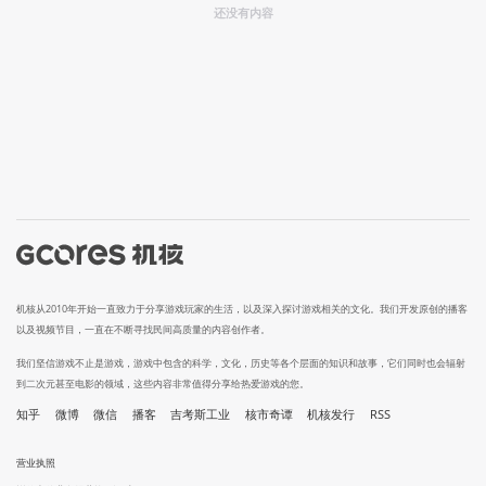
还没有内容
机核从2010年开始一直致力于分享游戏玩家的生活，以及深入探讨游戏相关的文化。我们开发原创的播客
以及视频节目，一直在不断寻找民间高质量的内容创作者。
我们坚信游戏不止是游戏，游戏中包含的科学，文化，历史等各个层面的知识和故事，它们同时也会辐射
到二次元甚至电影的领域，这些内容非常值得分享给热爱游戏的您。
知乎
微博
微信
播客
吉考斯工业
核市奇谭
机核发行
RSS
营业执照