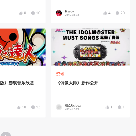
Hardy
0
10
4
20
2015-08-03
资讯
V版》游戏音乐欣赏
《偶像大师》新作公开
核众UcIpez
10
13
1
1
2015-07-19