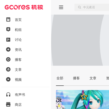
首页
机组
讨论
资讯
播客
文章
全部
播客
文章
视频
有声书
商店