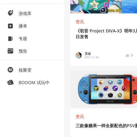
游戏库
资讯
播单
《初音 Project DIVA-X》明年3
日发售
专题
预告
昊崙
3
2015-11-30
核聚变
BOOOM 试玩中
资讯
三款像糖果一样全新配色的PSV