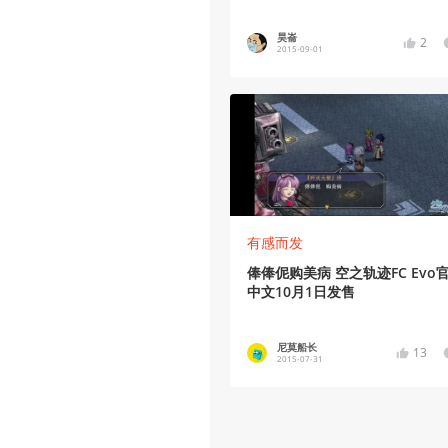
昊崙
2
2015-09-01
有感而发
俸俸伲购美病 空之轨迹FC Evo
中文10月1日发售
尼莫船长
13
2015-07-31