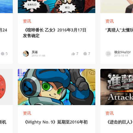
资讯
资讯
月24
《喧哗番长 乙女》2016年3月17日
“真猎人”太懂
发售确定
昊崙
核众94qOJV
5
7
7
2015-11-06
2015-10-19
资讯
资讯
新机
《Mighty No. 9》延期至2016年初
《进击的巨人