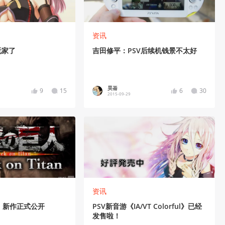
资讯
玩家了
吉田修平：PSV后续机钱景不太好
昊崙
9
15
6
30
2015-09-29
资讯
》新作正式公开
PSV新音游《IA/VT Colorful》已经
发售啦！