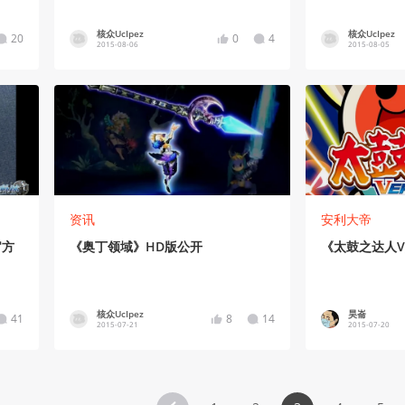
核众UcIpez
核众UcIpez
20
0
4
2015-08-06
2015-08-05
资讯
安利大帝
官方
《奥丁领域》HD版公开
《太鼓之达人
核众UcIpez
昊崙
41
8
14
2015-07-21
2015-07-20