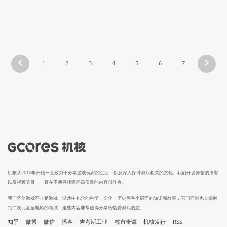
1
2
3
4
5
6
7
机核从2010年开始一直致力于分享游戏玩家的生活，以及深入探讨游戏相关的文化。我们开发原创的播客
以及视频节目，一直在不断寻找民间高质量的内容创作者。
我们坚信游戏不止是游戏，游戏中包含的科学，文化，历史等各个层面的知识和故事，它们同时也会辐射
到二次元甚至电影的领域，这些内容非常值得分享给热爱游戏的您。
知乎
微博
微信
播客
吉考斯工业
核市奇谭
机核发行
RSS