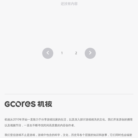
还没有内容
1
2
机核从2010年开始一直致力于分享游戏玩家的生活，以及深入探讨游戏相关的文化。我们开发原创的播客
以及视频节目，一直在不断寻找民间高质量的内容创作者。
我们坚信游戏不止是游戏，游戏中包含的科学，文化，历史等各个层面的知识和故事，它们同时也会辐射