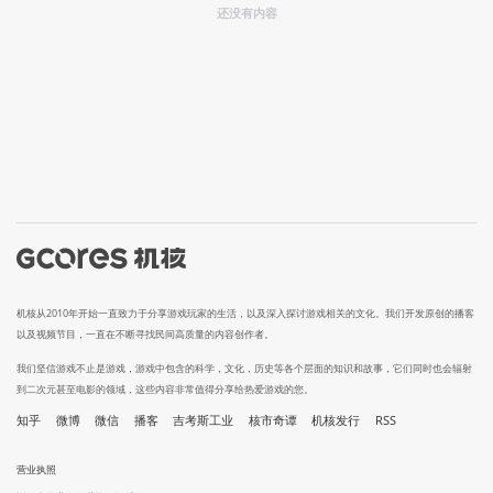
还没有内容
机核从2010年开始一直致力于分享游戏玩家的生活，以及深入探讨游戏相关的文化。我们开发原创的播客
以及视频节目，一直在不断寻找民间高质量的内容创作者。
我们坚信游戏不止是游戏，游戏中包含的科学，文化，历史等各个层面的知识和故事，它们同时也会辐射
到二次元甚至电影的领域，这些内容非常值得分享给热爱游戏的您。
知乎
微博
微信
播客
吉考斯工业
核市奇谭
机核发行
RSS
营业执照