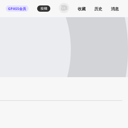
收藏
历史
消息
GPASS会员