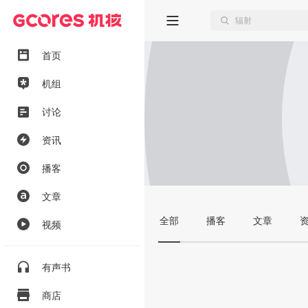
首页
机组
讨论
资讯
播客
文章
全部
播客
文章
视频
有声书
商店