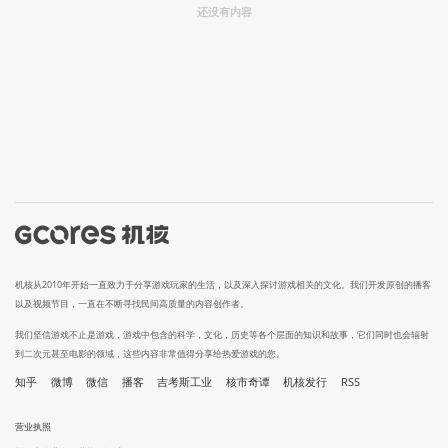
还没有内容
机核从2010年开始一直致力于分享游戏玩家的生活，以及深入探讨游戏相关的文化。我们开发原创的播客
以及视频节目，一直在不断寻找民间高质量的内容创作者。
我们坚信游戏不止是游戏，游戏中包含的科学，文化，历史等各个层面的知识和故事，它们同时也会辐射
到二次元甚至电影的领域，这些内容非常值得分享给热爱游戏的您。
知乎
微博
微信
播客
吉考斯工业
核市奇谭
机核发行
RSS
营业执照