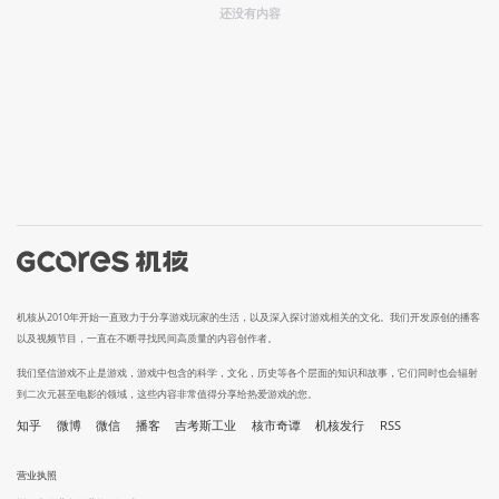
还没有内容
机核从2010年开始一直致力于分享游戏玩家的生活，以及深入探讨游戏相关的文化。我们开发原创的播客
以及视频节目，一直在不断寻找民间高质量的内容创作者。
我们坚信游戏不止是游戏，游戏中包含的科学，文化，历史等各个层面的知识和故事，它们同时也会辐射
到二次元甚至电影的领域，这些内容非常值得分享给热爱游戏的您。
知乎
微博
微信
播客
吉考斯工业
核市奇谭
机核发行
RSS
营业执照