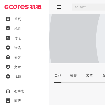
首页
机组
讨论
资讯
播客
文章
全部
播客
文章
视频
有声书
商店