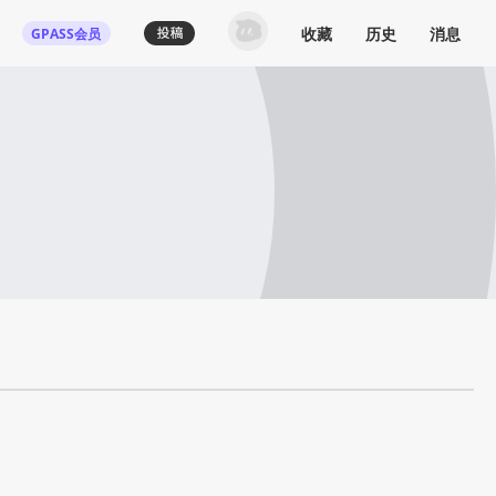
收藏
历史
消息
GPASS会员