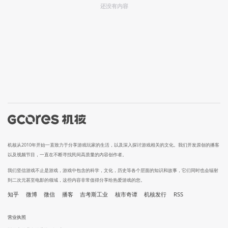
还没有内容
机核从2010年开始一直致力于分享游戏玩家的生活，以及深入探讨游戏相关的文化。我们开发原创的播客
以及视频节目，一直在不断寻找民间高质量的内容创作者。
我们坚信游戏不止是游戏，游戏中包含的科学，文化，历史等各个层面的知识和故事，它们同时也会辐射
到二次元甚至电影的领域，这些内容非常值得分享给热爱游戏的您。
知乎
微博
微信
播客
吉考斯工业
核市奇谭
机核发行
RSS
营业执照