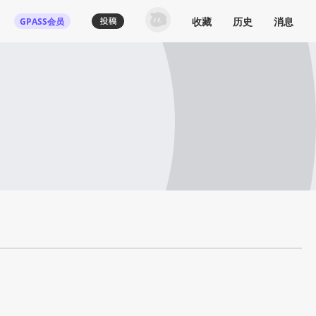
收藏
历史
消息
GPASS会员
登录机核你可以：
下载收藏播客节目
多端历史播放同步
发布内容动态/评论
关注喜欢的创作者
登录 / 注册