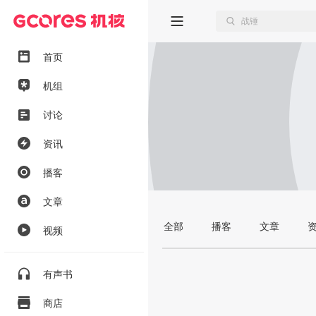
首页
机组
讨论
资讯
播客
文章
全部
播客
文章
视频
有声书
商店