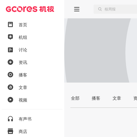
首页
机组
讨论
资讯
播客
文章
全部
播客
文章
视频
有声书
商店