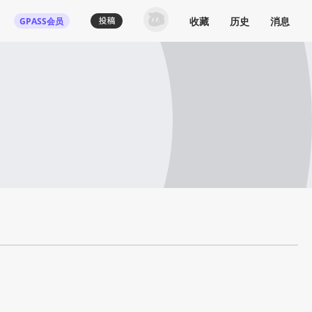
收藏
历史
消息
GPASS会员