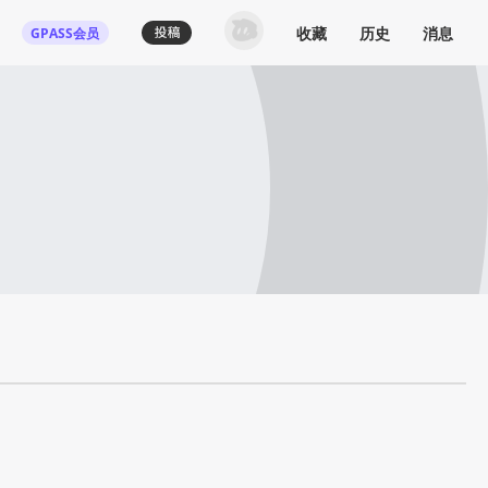
收藏
历史
消息
GPASS会员