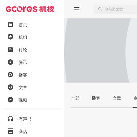
首页
机组
讨论
资讯
播客
文章
全部
播客
文章
视频
有声书
商店