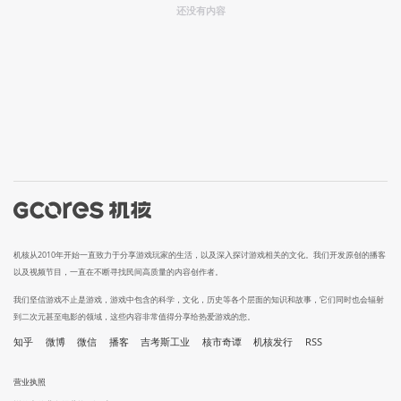
还没有内容
机核从2010年开始一直致力于分享游戏玩家的生活，以及深入探讨游戏相关的文化。我们开发原创的播客
以及视频节目，一直在不断寻找民间高质量的内容创作者。
我们坚信游戏不止是游戏，游戏中包含的科学，文化，历史等各个层面的知识和故事，它们同时也会辐射
到二次元甚至电影的领域，这些内容非常值得分享给热爱游戏的您。
知乎
微博
微信
播客
吉考斯工业
核市奇谭
机核发行
RSS
营业执照