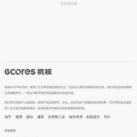
还没有内容
机核从2010年开始一直致力于分享游戏玩家的生活，以及深入探讨游戏相关的文化。我们开发原创的播客
以及视频节目，一直在不断寻找民间高质量的内容创作者。
我们坚信游戏不止是游戏，游戏中包含的科学，文化，历史等各个层面的知识和故事，它们同时也会辐射
到二次元甚至电影的领域，这些内容非常值得分享给热爱游戏的您。
知乎
微博
微信
播客
吉考斯工业
核市奇谭
机核发行
RSS
营业执照