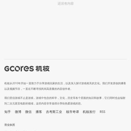
还没有内容
机核从2010年开始一直致力于分享游戏玩家的生活，以及深入探讨游戏相关的文化。我们开发原创的播客
以及视频节目，一直在不断寻找民间高质量的内容创作者。
我们坚信游戏不止是游戏，游戏中包含的科学，文化，历史等各个层面的知识和故事，它们同时也会辐射
到二次元甚至电影的领域，这些内容非常值得分享给热爱游戏的您。
知乎
微博
微信
播客
吉考斯工业
核市奇谭
机核发行
RSS
营业执照