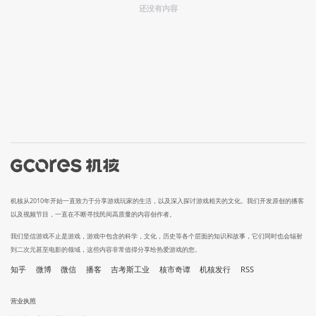
还没有内容
机核从2010年开始一直致力于分享游戏玩家的生活，以及深入探讨游戏相关的文化。我们开发原创的播客
以及视频节目，一直在不断寻找民间高质量的内容创作者。
我们坚信游戏不止是游戏，游戏中包含的科学，文化，历史等各个层面的知识和故事，它们同时也会辐射
到二次元甚至电影的领域，这些内容非常值得分享给热爱游戏的您。
知乎
微博
微信
播客
吉考斯工业
核市奇谭
机核发行
RSS
营业执照