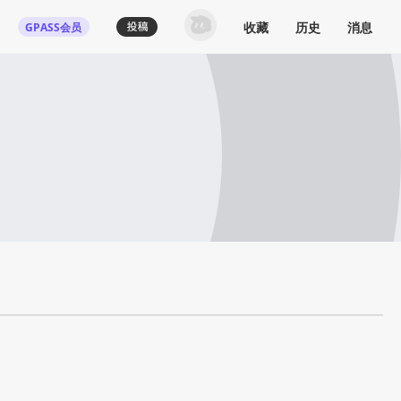
收藏
历史
消息
GPASS会员