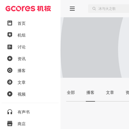
首页
机组
讨论
资讯
播客
文章
全部
播客
文章
视频
有声书
商店