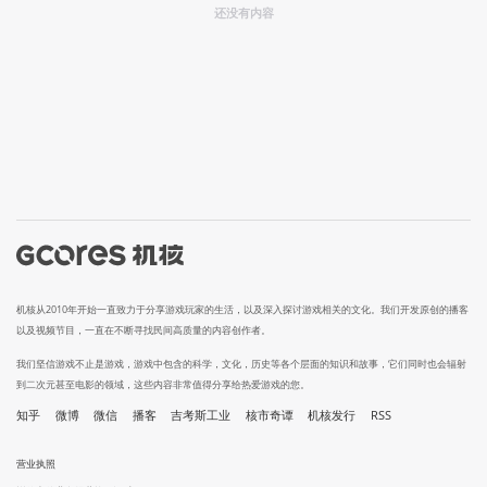
还没有内容
机核从2010年开始一直致力于分享游戏玩家的生活，以及深入探讨游戏相关的文化。我们开发原创的播客
以及视频节目，一直在不断寻找民间高质量的内容创作者。
我们坚信游戏不止是游戏，游戏中包含的科学，文化，历史等各个层面的知识和故事，它们同时也会辐射
到二次元甚至电影的领域，这些内容非常值得分享给热爱游戏的您。
知乎
微博
微信
播客
吉考斯工业
核市奇谭
机核发行
RSS
营业执照