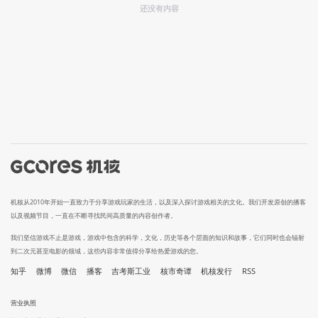
还没有内容
机核从2010年开始一直致力于分享游戏玩家的生活，以及深入探讨游戏相关的文化。我们开发原创的播客
以及视频节目，一直在不断寻找民间高质量的内容创作者。
我们坚信游戏不止是游戏，游戏中包含的科学，文化，历史等各个层面的知识和故事，它们同时也会辐射
到二次元甚至电影的领域，这些内容非常值得分享给热爱游戏的您。
知乎
微博
微信
播客
吉考斯工业
核市奇谭
机核发行
RSS
营业执照